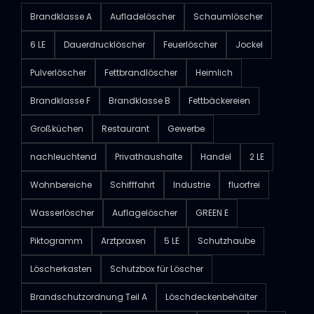
Brandklasse A
Aufladelöscher
Schaumlöscher
6 LE
Dauerdrucklöscher
Feuerlöscher
Jockel
Pulverlöscher
Fettbrandlöscher
Heimlich
Brandklasse F
Brandklasse B
Fettbäckereien
Großküchen
Restaurant
Gewerbe
nachleuchtend
Privathaushalte
Handel
2 LE
Wohnbereiche
Schifffahrt
Industrie
fluorfrei
Wasserlöscher
Auflagelöscher
GREEN E
Piktogramm
Arztpraxen
5 LE
Schutzhaube
Löscherkasten
Schutzbox für Löscher
Brandschutzordnung Teil A
Löschdeckenbehälter