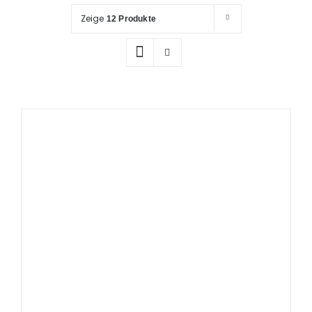
Prüfung / Wartung
Zeige
12 Produkte
Produkte
Rettungspläne
Service
Referenzen
Katalog