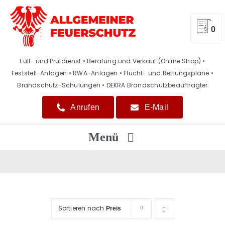
Zum
Inhalt
springen
0
Füll- und Prüfdienst • Beratung und Verkauf (Online Shop)
•
Feststell-Anlagen • RWA-Anlagen • Flucht- und Rettungspläne
•
Brandschutz-Schulungen • DEKRA Brandschutzbeauftragter
Anrufen
E-Mail
Menü
Home
Beratung / Verkauf
Sortieren nach
Preis