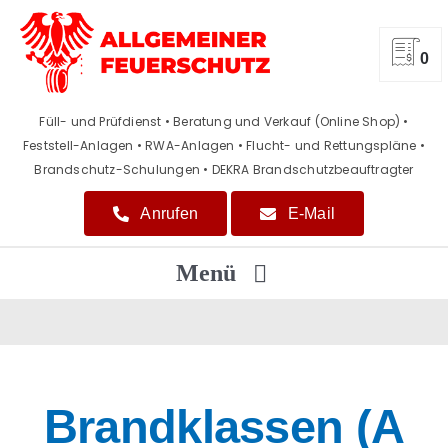
Zum
Inhalt
springen
0
Füll- und Prüfdienst • Beratung und Verkauf (Online Shop)
•
Feststell-Anlagen • RWA-Anlagen • Flucht- und Rettungspläne
•
Brandschutz-Schulungen • DEKRA Brandschutzbeauftragter
Anrufen
E-Mail
Menü
Home
Beratung / Verkauf
Brandklassen (A