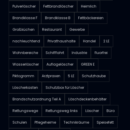
Pulverlöscher
Fettbrandlöscher
Heimlich
Brandklasse F
Brandklasse B
Fettbäckereien
Großküchen
Restaurant
Gewerbe
nachleuchtend
Privathaushalte
Handel
2 LE
Wohnbereiche
Schifffahrt
Industrie
fluorfrei
Wasserlöscher
Auflagelöscher
GREEN E
Piktogramm
Arztpraxen
5 LE
Schutzhaube
Löscherkasten
Schutzbox für Löscher
Brandschutzordnung Teil A
Löschdeckenbehälter
Rettungswege
Rettungsweg links
Löscher
Büro
Schulen
Pflegeheime
Technikräume
Speisefett