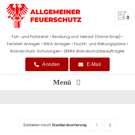
Zum
Inhalt
springen
0
Füll- und Prüfdienst • Beratung und Verkauf (Online Shop)
•
Feststell-Anlagen • RWA-Anlagen • Flucht- und Rettungspläne
•
Brandschutz-Schulungen • DEKRA Brandschutzbeauftragter
Anrufen
E-Mail
Menü
Home
Beratung / Verkauf
Sortieren nach
Standardsortierung