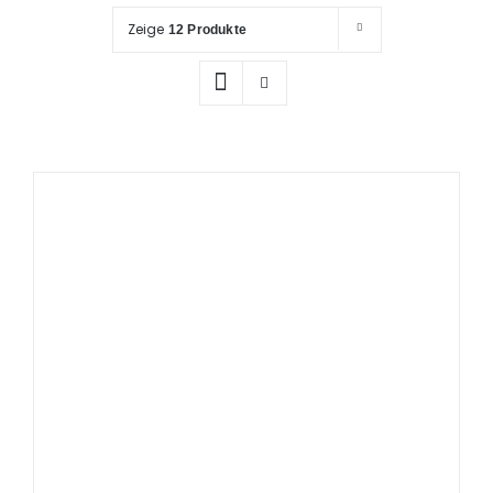
Prüfung / Wartung
Zeige
12 Produkte
Produkte
Rettungspläne
Service
Referenzen
Katalog