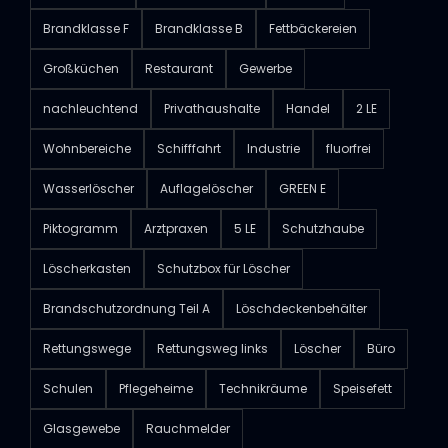
Brandklasse F
Brandklasse B
Fettbäckereien
Großküchen
Restaurant
Gewerbe
nachleuchtend
Privathaushalte
Handel
2 LE
Wohnbereiche
Schifffahrt
Industrie
fluorfrei
Wasserlöscher
Auflagelöscher
GREEN E
Piktogramm
Arztpraxen
5 LE
Schutzhaube
Löscherkasten
Schutzbox für Löscher
Brandschutzordnung Teil A
Löschdeckenbehälter
Rettungswege
Rettungsweg links
Löscher
Büro
Schulen
Pflegeheime
Technikräume
Speisefett
Glasgewebe
Rauchmelder