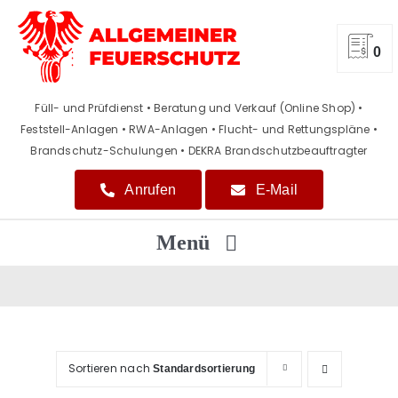
Zum
Inhalt
springen
0
Füll- und Prüfdienst • Beratung und Verkauf (Online Shop)
•
Feststell-Anlagen • RWA-Anlagen • Flucht- und Rettungspläne
•
Brandschutz-Schulungen • DEKRA Brandschutzbeauftragter
Anrufen
E-Mail
Menü
Home
Beratung / Verkauf
Sortieren nach
Standardsortierung