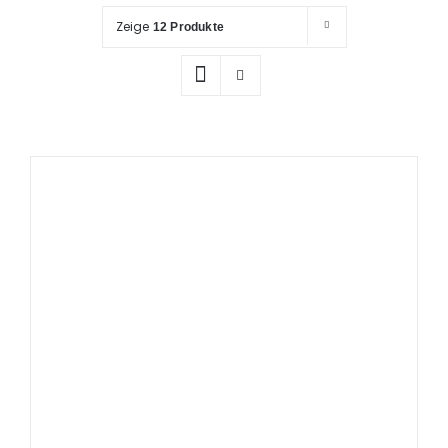
Prüfung / Wartung
Zeige
12 Produkte
Produkte
Rettungspläne
Service
Referenzen
Katalog