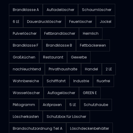
Brandklasse A
Aufladelöscher
Schaumlöscher
6 LE
Dauerdrucklöscher
Feuerlöscher
Jockel
Pulverlöscher
Fettbrandlöscher
Heimlich
Brandklasse F
Brandklasse B
Fettbäckereien
Großküchen
Restaurant
Gewerbe
nachleuchtend
Privathaushalte
Handel
2 LE
Wohnbereiche
Schifffahrt
Industrie
fluorfrei
Wasserlöscher
Auflagelöscher
GREEN E
Piktogramm
Arztpraxen
5 LE
Schutzhaube
Löscherkasten
Schutzbox für Löscher
Brandschutzordnung Teil A
Löschdeckenbehälter