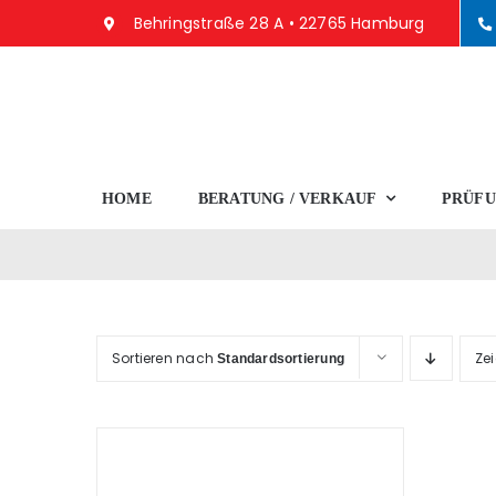
Zum
Behringstraße 28 A • 22765 Hamburg
Inhalt
springen
HOME
BERATUNG / VERKAUF
PRÜFU
Sortieren nach
Ze
Standardsortierung