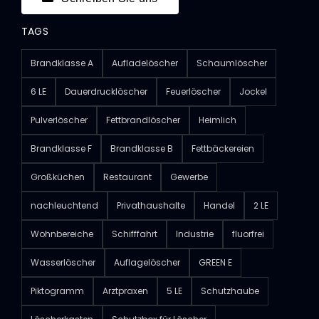
TAGS
Brandklasse A
Aufladelöscher
Schaumlöscher
6 LE
Dauerdrucklöscher
Feuerlöscher
Jockel
Pulverlöscher
Fettbrandlöscher
Heimlich
Brandklasse F
Brandklasse B
Fettbäckereien
Großküchen
Restaurant
Gewerbe
nachleuchtend
Privathaushalte
Handel
2 LE
Wohnbereiche
Schifffahrt
Industrie
fluorfrei
Wasserlöscher
Auflagelöscher
GREEN E
Piktogramm
Arztpraxen
5 LE
Schutzhaube