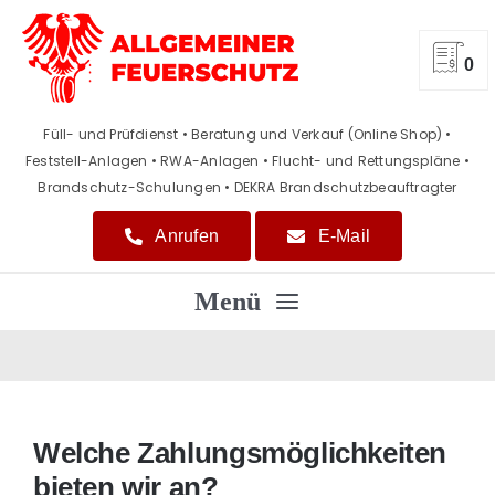
Zum
Inhalt
springen
0
Füll- und Prüfdienst • Beratung und Verkauf (Online Shop)
•
Feststell-Anlagen • RWA-Anlagen • Flucht- und Rettungspläne
•
Brandschutz-Schulungen • DEKRA Brandschutzbeauftragter
Anrufen
E-Mail
Menü
Home
Beratung / Verkauf
Welche Zahlungsmöglichkeiten
bieten wir an?