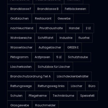
Brandklasse F
Brandklasse B
Fettbäckereien
Großküchen
Restaurant
Gewerbe
nachleuchtend
Privathaushalte
Handel
2 LE
Wohnbereiche
Schifffahrt
Industrie
fluorfrei
Wasserlöscher
Auflagelöscher
GREEN E
Piktogramm
Arztpraxen
5 LE
Schutzhaube
Löscherkasten
Schutzbox für Löscher
Brandschutzordnung Teil A
Löschdeckenbehälter
Rettungswege
Rettungsweg links
Löscher
Büro
Schulen
Pflegeheime
Technikräume
Speisefett
Glasgewebe
Rauchmelder