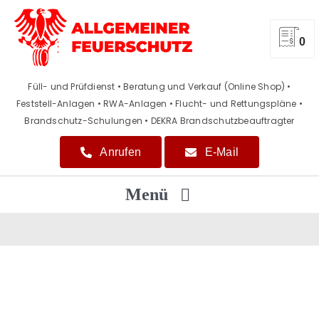
Zum
Inhalt
springen
0
Füll- und Prüfdienst • Beratung und Verkauf (Online Shop)
•
Feststell-Anlagen • RWA-Anlagen • Flucht- und Rettungspläne
•
Brandschutz-Schulungen • DEKRA Brandschutzbeauftragter
Anrufen
E-Mail
Menü
Home
Beratung / Verkauf