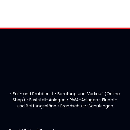
Prüfung / Wartung
Produkte
Rettungspläne
Service
Referenzen
• Füll- und Prüfdienst • Beratung und Verkauf (Online
Shop)
• Feststell-Anlagen • RWA-Anlagen • Flucht-
Katalog
und Rettungspläne
• Brandschutz-Schulungen