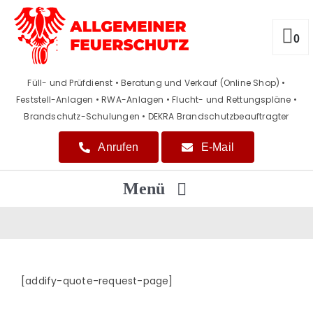
Zum
Inhalt
springen
0
Füll- und Prüfdienst • Beratung und Verkauf (Online Shop)
•
Feststell-Anlagen • RWA-Anlagen • Flucht- und Rettungspläne
•
Brandschutz-Schulungen • DEKRA Brandschutzbeauftragter
Anrufen
E-Mail
Menü
Home
Beratung / Verkauf
[addify-quote-request-page]