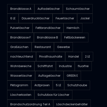
Brandklasse A
Aufladelöscher
Schaumlöscher
6 LE
Dauerdrucklöscher
Feuerlöscher
Jockel
Pulverlöscher
Fettbrandlöscher
Heimlich
Brandklasse F
Brandklasse B
Fettbäckereien
Großküchen
Restaurant
Gewerbe
nachleuchtend
Privathaushalte
Handel
2 LE
Wohnbereiche
Schifffahrt
Industrie
fluorfrei
Wasserlöscher
Auflagelöscher
GREEN E
Piktogramm
Arztpraxen
5 LE
Schutzhaube
Löscherkasten
Schutzbox für Löscher
Brandschutzordnung Teil A
Löschdeckenbehälter