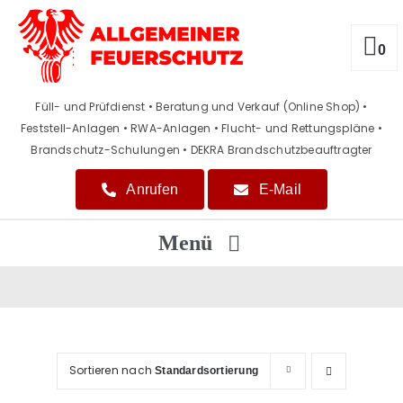
Zum
Inhalt
springen
0
Füll- und Prüfdienst • Beratung und Verkauf (Online Shop)
•
Feststell-Anlagen • RWA-Anlagen • Flucht- und Rettungspläne
•
Brandschutz-Schulungen • DEKRA Brandschutzbeauftragter
Anrufen
E-Mail
Menü
Home
Beratung / Verkauf
Sortieren nach
Standardsortierung