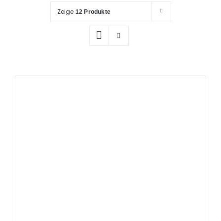
Prüfung / Wartung
Zeige
12 Produkte
Produkte
Rettungspläne
Service
Referenzen
Katalog