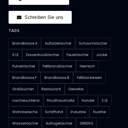
Schreiben Sie uns
TAGS
Brandklasse A
Aufladelöscher
Schaumlöscher
6 LE
Dauerdrucklöscher
Feuerlöscher
Jockel
Pulverlöscher
Fettbrandlöscher
Heimlich
Brandklasse F
Brandklasse B
Fettbäckereien
Großküchen
Restaurant
Gewerbe
nachleuchtend
Privathaushalte
Handel
2 LE
Wohnbereiche
Schifffahrt
Industrie
fluorfrei
Wasserlöscher
Auflagelöscher
GREEN E