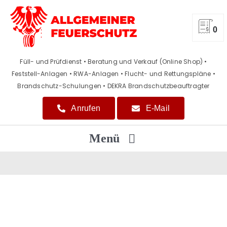
Zum
Inhalt
springen
0
Füll- und Prüfdienst • Beratung und Verkauf (Online Shop)
•
Feststell-Anlagen • RWA-Anlagen • Flucht- und Rettungspläne
•
Brandschutz-Schulungen • DEKRA Brandschutzbeauftragter
Anrufen
E-Mail
Menü
Home
Beratung / Verkauf