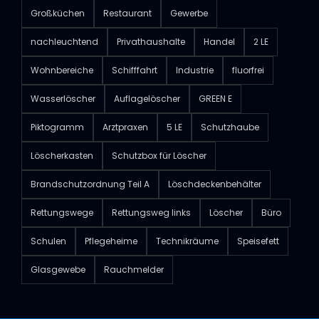
Großküchen
Restaurant
Gewerbe
nachleuchtend
Privathaushalte
Handel
2 LE
Wohnbereiche
Schifffahrt
Industrie
fluorfrei
Wasserlöscher
Auflagelöscher
GREEN E
Piktogramm
Arztpraxen
5 LE
Schutzhaube
Löscherkasten
Schutzbox für Löscher
Brandschutzordnung Teil A
Löschdeckenbehälter
Rettungswege
Rettungsweg links
Löscher
Büro
Schulen
Pflegeheime
Technikräume
Speisefett
Glasgewebe
Rauchmelder