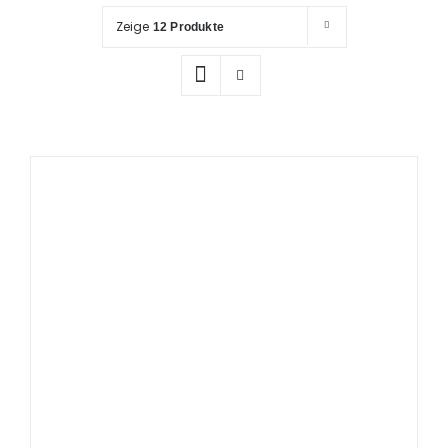
Prüfung / Wartung
Zeige
12 Produkte
Produkte
Rettungspläne
Service
Referenzen
Katalog