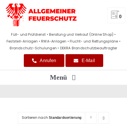
Zum
Inhalt
springen
0
Füll- und Prüfdienst • Beratung und Verkauf (Online Shop)
•
Feststell-Anlagen • RWA-Anlagen • Flucht- und Rettungspläne
•
Brandschutz-Schulungen • DEKRA Brandschutzbeauftragter
Anrufen
E-Mail
Menü
Home
Beratung / Verkauf
Sortieren nach
Standardsortierung