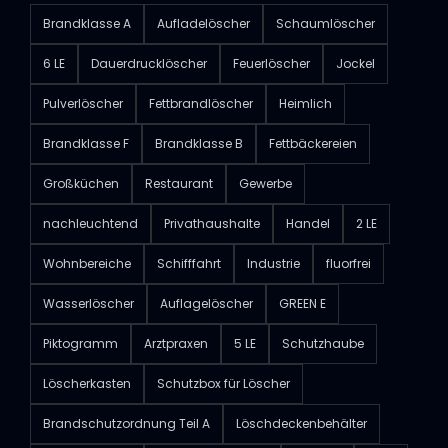
Brandklasse A
Aufladelöscher
Schaumlöscher
6 LE
Dauerdrucklöscher
Feuerlöscher
Jockel
Pulverlöscher
Fettbrandlöscher
Heimlich
Brandklasse F
Brandklasse B
Fettbäckereien
Großküchen
Restaurant
Gewerbe
nachleuchtend
Privathaushalte
Handel
2 LE
Wohnbereiche
Schifffahrt
Industrie
fluorfrei
Wasserlöscher
Auflagelöscher
GREEN E
Piktogramm
Arztpraxen
5 LE
Schutzhaube
Löscherkasten
Schutzbox für Löscher
Brandschutzordnung Teil A
Löschdeckenbehälter