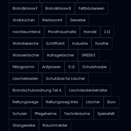
Brandklasse F
Brandklasse B
Fettbäckereien
Großküchen
Restaurant
Gewerbe
nachleuchtend
Privathaushalte
Handel
2 LE
Wohnbereiche
Schifffahrt
Industrie
fluorfrei
Wasserlöscher
Auflagelöscher
GREEN E
Piktogramm
Arztpraxen
5 LE
Schutzhaube
Löscherkasten
Schutzbox für Löscher
Brandschutzordnung Teil A
Löschdeckenbehälter
Rettungswege
Rettungsweg links
Löscher
Büro
Schulen
Pflegeheime
Technikräume
Speisefett
Glasgewebe
Rauchmelder