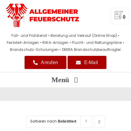
Zum
Inhalt
springen
0
Füll- und Prüfdienst • Beratung und Verkauf (Online Shop)
•
Feststell-Anlagen • RWA-Anlagen • Flucht- und Rettungspläne
•
Brandschutz-Schulungen • DEKRA Brandschutzbeauftragter
Anrufen
E-Mail
Menü
Home
Beratung / Verkauf
Sortieren nach
Beliebtheit