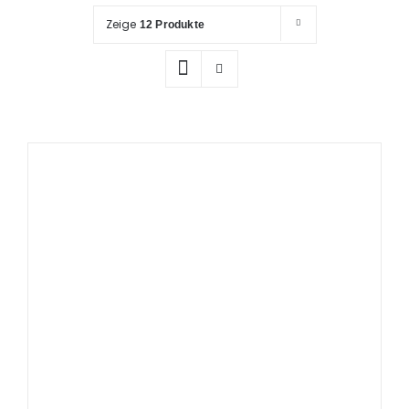
Prüfung / Wartung
Zeige
12 Produkte
Produkte
Rettungspläne
Service
Referenzen
Katalog