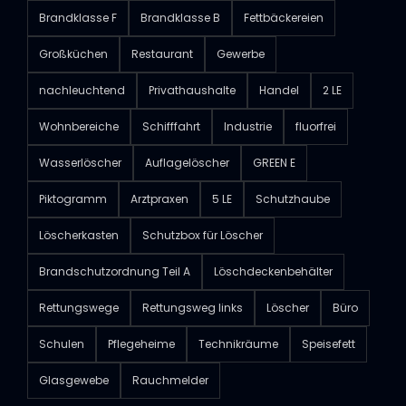
Brandklasse F
Brandklasse B
Fettbäckereien
Großküchen
Restaurant
Gewerbe
nachleuchtend
Privathaushalte
Handel
2 LE
Wohnbereiche
Schifffahrt
Industrie
fluorfrei
Wasserlöscher
Auflagelöscher
GREEN E
Piktogramm
Arztpraxen
5 LE
Schutzhaube
Löscherkasten
Schutzbox für Löscher
Brandschutzordnung Teil A
Löschdeckenbehälter
Rettungswege
Rettungsweg links
Löscher
Büro
Schulen
Pflegeheime
Technikräume
Speisefett
Glasgewebe
Rauchmelder