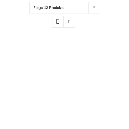
Prüfung / Wartung
Zeige
12 Produkte
Produkte
Rettungspläne
Service
Referenzen
Katalog