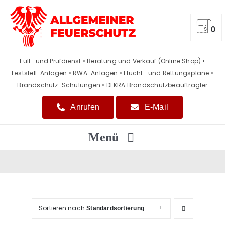
Zum
Inhalt
springen
0
Füll- und Prüfdienst • Beratung und Verkauf (Online Shop)
•
Feststell-Anlagen • RWA-Anlagen • Flucht- und Rettungspläne
•
Brandschutz-Schulungen • DEKRA Brandschutzbeauftragter
Anrufen
E-Mail
Menü
Home
Beratung / Verkauf
Sortieren nach
Standardsortierung