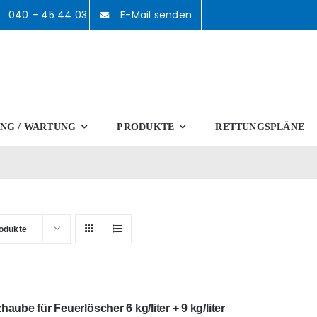
040 – 45 44 03
E-Mail senden
NG / WARTUNG
PRODUKTE
RETTUNGSPLÄNE
odukte
aube für Feuerlöscher 6 kg/liter + 9 kg/liter