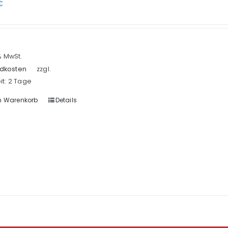
€
 % MwSt.
dkosten
zzgl.
it:
2 Tage
n Warenkorb
Details