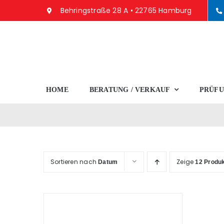
Zum
Behringstraße 28 A • 22765 Hamburg
Inhalt
springen
HOME
BERATUNG / VERKAUF
PRÜFU
Sortieren nach
Zeige
Datum
12 Produ