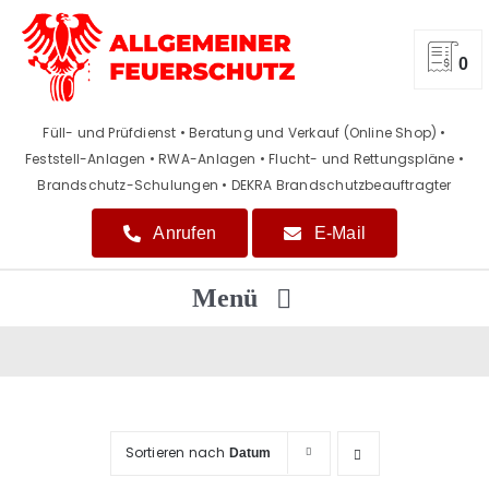
Zum
Inhalt
springen
0
Füll- und Prüfdienst • Beratung und Verkauf (Online Shop)
•
Feststell-Anlagen • RWA-Anlagen • Flucht- und Rettungspläne
•
Brandschutz-Schulungen • DEKRA Brandschutzbeauftragter
Anrufen
E-Mail
Menü
Home
Beratung / Verkauf
Sortieren nach
Datum