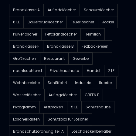
Brandklasse A
Aufladelöscher
Schaumlöscher
6 LE
Dauerdrucklöscher
Feuerlöscher
Jockel
Pulverlöscher
Fettbrandlöscher
Heimlich
Brandklasse F
Brandklasse B
Fettbäckereien
Großküchen
Restaurant
Gewerbe
nachleuchtend
Privathaushalte
Handel
2 LE
Wohnbereiche
Schifffahrt
Industrie
fluorfrei
Wasserlöscher
Auflagelöscher
GREEN E
Piktogramm
Arztpraxen
5 LE
Schutzhaube
Löscherkasten
Schutzbox für Löscher
Brandschutzordnung Teil A
Löschdeckenbehälter