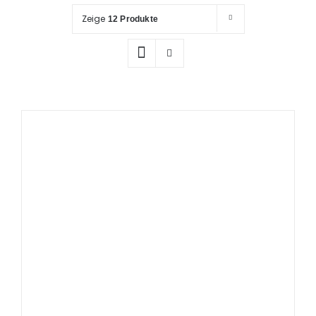
Prüfung / Wartung
Zeige
12 Produkte
Produkte
Rettungspläne
Service
Referenzen
Katalog