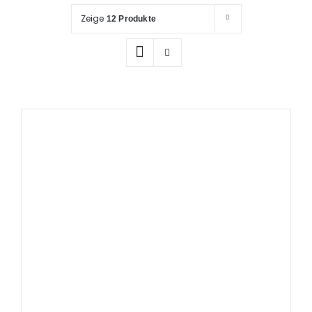
Prüfung / Wartung
Zeige
12 Produkte
Produkte
Rettungspläne
Service
Referenzen
Katalog