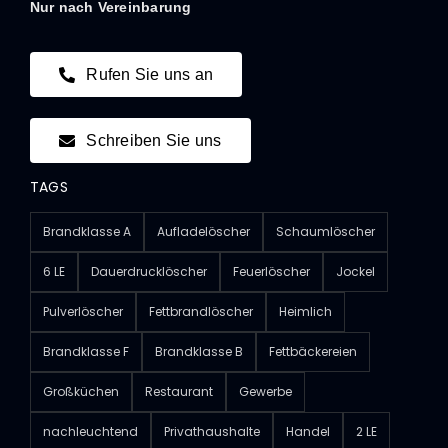
Nur nach Vereinbarung
Rufen Sie uns an
Schreiben Sie uns
TAGS
Brandklasse A
Aufladelöscher
Schaumlöscher
6 LE
Dauerdrucklöscher
Feuerlöscher
Jockel
Pulverlöscher
Fettbrandlöscher
Heimlich
Brandklasse F
Brandklasse B
Fettbäckereien
Großküchen
Restaurant
Gewerbe
nachleuchtend
Privathaushalte
Handel
2 LE