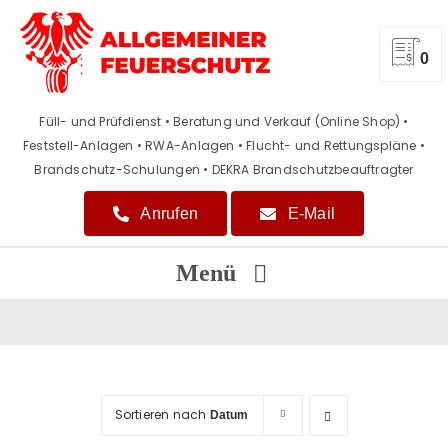
Zum
Inhalt
springen
0
Füll- und Prüfdienst • Beratung und Verkauf (Online Shop)
•
Feststell-Anlagen • RWA-Anlagen • Flucht- und Rettungspläne
•
Brandschutz-Schulungen • DEKRA Brandschutzbeauftragter
Anrufen
E-Mail
Menü
Home
Beratung / Verkauf
Sortieren nach
Datum