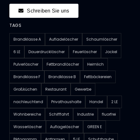
Schreiben Sie uns
TAGS
Brandklasse A
Aufladelöscher
Schaumlöscher
6 LE
Dauerdrucklöscher
Feuerlöscher
Jockel
Pulverlöscher
Fettbrandlöscher
Heimlich
Brandklasse F
Brandklasse B
Fettbäckereien
Großküchen
Restaurant
Gewerbe
nachleuchtend
Privathaushalte
Handel
2 LE
Wohnbereiche
Schifffahrt
Industrie
fluorfrei
Wasserlöscher
Auflagelöscher
GREEN E
Piktogramm
Arztpraxen
5 LE
Schutzhaube