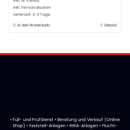
inkl. 19 % MwSt.
inkl. Versandkosten
Lieferzeit:
2-3 Tage
In den Warenkorb
Details
• Füll- und Prüfdienst • Beratung und Verkauf (Online
Shop)
• Feststell-Anlagen • RWA-Anlagen • Flucht-