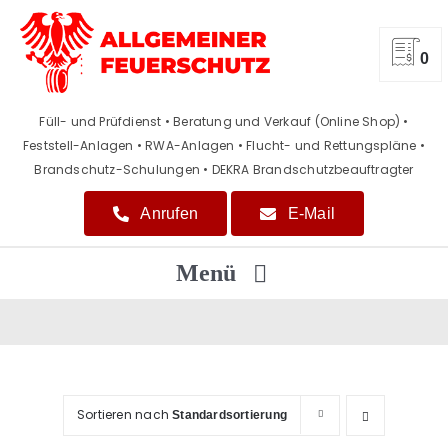
Zum
Inhalt
springen
0
Füll- und Prüfdienst • Beratung und Verkauf (Online Shop)
•
Feststell-Anlagen • RWA-Anlagen • Flucht- und Rettungspläne
•
Brandschutz-Schulungen • DEKRA Brandschutzbeauftragter
Anrufen
E-Mail
Menü
Home
Beratung / Verkauf
Sortieren nach
Standardsortierung